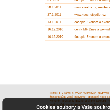
28.1.2011
www.sreality.cz, realitní
27.1.2011
www.kdechcibydlet.cz
13.1.2011
časopis Ekonom a ekon
16.12.2010
deník MF Dnes a www.id
16.12.2010
časopis Ekonom a ekon
BEMETT v rámci s svých vybraných obytných s
živnostníkům volné nebytové (obchodní nebo kanc
Komerční prostor je možné si přímo zakoupit, 
době nabízíme tyto prostory v lokalitách Praha 1
Cookies soubory a Vaše soukr
Prahy.