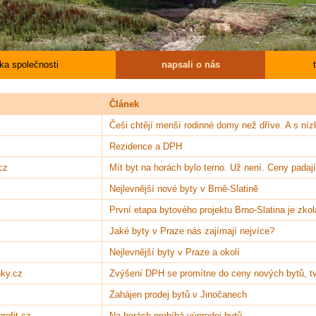
ika společnosti
napsali o nás
Článek
Češi chtějí menší rodinné domy než dříve. A s níz
Rezidence a DPH
cz
Mít byt na horách bylo terno. Už není. Ceny padají
Nejlevnější nové byty v Brně-Slatině
První etapa bytového projektu Brno-Slatina je zk
Jaké byty v Praze nás zajímají nejvíce?
Nejlevnější byty v Praze a okolí
nky.cz
Zvýšení DPH se promítne do ceny nových bytů, tv
Zahájen prodej bytů v Jinočanech
ofit.cz
Na horách probíhá výprodej bytů