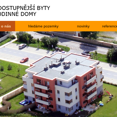
o nás
hledáme pozemky
novinky
referenc