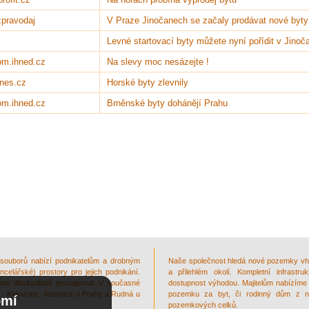
 zpravodaj
V Praze Jinočanech se začaly prodávat nové byty
Levné startovací byty můžete nyní pořídit v Jino
om.ihned.cz
Na slevy moc nesázejte !
nes.cz
Horské byty zlevnily
om.ihned.cz
Brněnské byty dohánějí Prahu
ouborů nabízí podnikatelům a drobným
Naše společnost hledá nové pozemky vh
elářské) prostory pro jejich podnikání.
a přilehlém okolí. Kompletní infrast
nebo dlouhodobě pronajmout. V současné
dostupnost výhodou. Majitelům nabízíme
0 - Kolovraty, Jesenice u Prahy a Rudná u
pozemku za byt, či rodinný dům z na
omí
pozemkových celků.