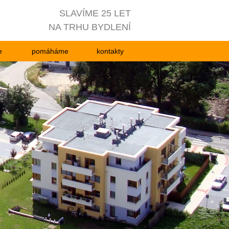
SLAVÍME 25 LET
NA TRHU BYDLENÍ
e
pomáháme
kontakty