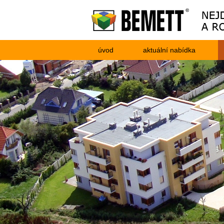
úvod
aktuální nabídka