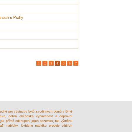
čanech u Prahy
1
2
3
4
5
6
7
odné pro výstavbu bytů a rodinných domů v Brně
ruktura, dobrá občanská vybavenost a dopravní
 jak přímé odkoupení jejich pozemku, tak výměnu
ší nabídky. Uvítáme nabídku prodeje větších