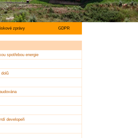
tiskové zprávy
GDPR
kou spotřebou energie
 dolů
olaudována
rdí developeři