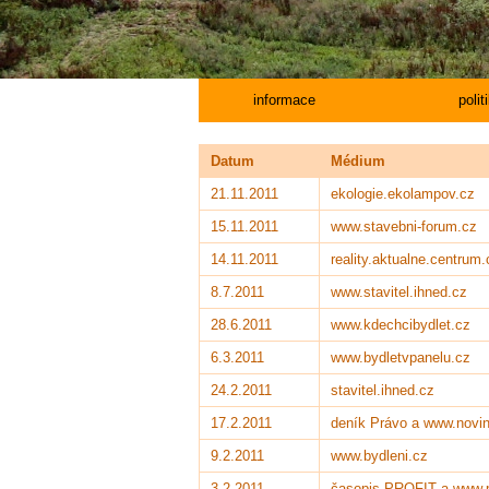
informace
polit
Datum
Médium
21.11.2011
ekologie.ekolampov.cz
15.11.2011
www.stavebni-forum.cz
14.11.2011
reality.aktualne.centrum.
8.7.2011
www.stavitel.ihned.cz
28.6.2011
www.kdechcibydlet.cz
6.3.2011
www.bydletvpanelu.cz
24.2.2011
stavitel.ihned.cz
17.2.2011
deník Právo a www.novi
9.2.2011
www.bydleni.cz
3.2.2011
časopis PROFIT a www.pr