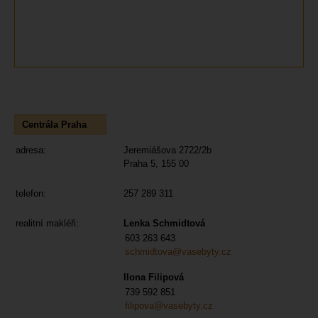
Centrála Praha
adresa:
Jeremiášova 2722/2b
Praha 5, 155 00
telefon:
257 289 311
realitní makléři:
Lenka Schmidtová
603 263 643
schmidtova@vasebyty.cz
Ilona Filipová
739 592 851
filipova@vasebyty.cz