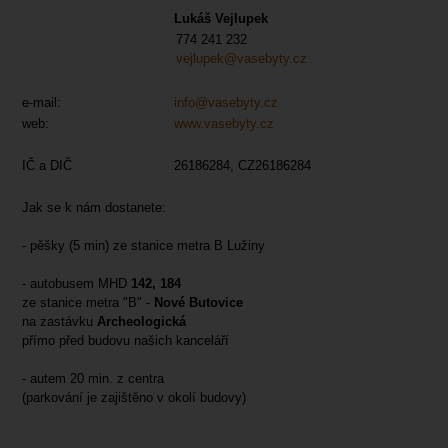
Lukáš Vejlupek
774 241 232
vejlupek@vasebyty.cz
e-mail:
info@vasebyty.cz
web:
www.vasebyty.cz
IČ a DIČ
26186284, CZ26186284
Jak se k nám dostanete:
- pěšky (5 min) ze stanice metra B Lužiny
- autobusem MHD
142, 184
ze stanice metra "B" -
Nové Butovice
na zastávku
Archeologická
přímo před budovu našich kanceláří
- autem 20 min. z centra
(parkování je zajištěno v okolí budovy)