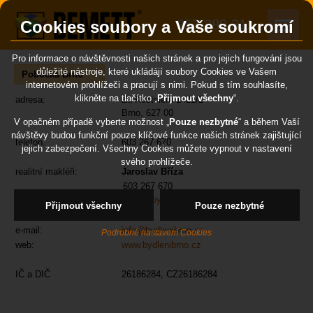
257 289 311
Cookies soubory a Vaše soukromí
Pro informace o návštěvnosti našich stránek a pro jejich fungování jsou
důležité nástroje, které ukládájí soubory Cookies ve Vašem
Pobočka Brno
internetovém prohlížeči a pracují s nimi. Pokud s tím souhlasíte,
klikněte na tlačítko „
Přijmout všechny
“.
adresa:
Za Kostelem 1421/2
Brno, 627 00
V opačném případě vyberte možnost „
Pouze nezbytné
“ a během Vaší
návštěvy budou funkční pouze klíčové funkce našich stránek zajištující
telefon:
603 267 670
jejich zabezpečení. Všechny Cookies můžete vypnout v nastavení
svého prohlížeče.
realitní makléři:
Jaroslav Bříza
603 267 670
briza@bydlenibrno.cz
Přijmout všechny
Pouze nezbytné
e-mail:
info@bydlenibrno.cz
Podrobné nastavení Cookies
web:
www.bydlenibrno.cz
IČ a DIČ
26186284, CZ26186284