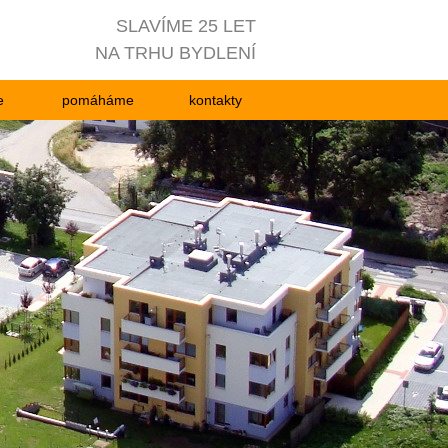
SLAVÍME 25 LET
NA TRHU BYDLENÍ
e
pomáháme
kontakty