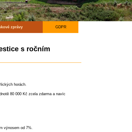
iskové zprávy
GDPR
estice s ročním
lických horách.
odnotě 80 000 Kč zcela zdarma a navíc
čním výnosem od 7%.