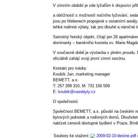
V zimním období je zde lyžařům k dispozici přib
a obtížností s možností nočního lyžování, sed
jsou po hřebenech propojené s ostatními areály.
lehké rodinné výlety, tak pro dlouhé a náročné t
Samotný horský objekt, čítají jen 26 apartmáno
dominanty – barokního kostela sv. Marie Magda
V současné době je výstavba v plném proudu. D
oficiálně zahájí svoji první zimní sezónu.
Kontakt pro média:
Koubík Jan, marketing manager
BEMETT, a.s.
T: 257 289 310, M: 731 156 559
E:
koubik@vasebyty.cz
O společnosti
Společnost BEMETT, a.s. působí na českém rea
bytových jednotek a rodinných domů. Dlouhole
nabízet cenově dostupné bydlení v Praze, Brně 
Soubory ke stažení:
2009-02-10-destne.pdf