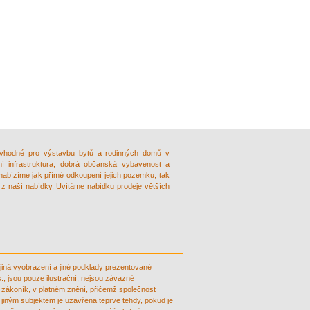
vhodné pro výstavbu bytů a rodinných domů v
ní infrastruktura, dobrá občanská vybavenost a
nabízíme jak přímé odkoupení jejich pozemku, tak
z naší nabídky. Uvítáme nabídku prodeje větších
 jiná vyobrazení a jiné podklady prezentované
 jsou pouze ilustrační, nejsou závazné
 zákoník, v platném znění, přičemž společnost
iným subjektem je uzavřena teprve tehdy, pokud je