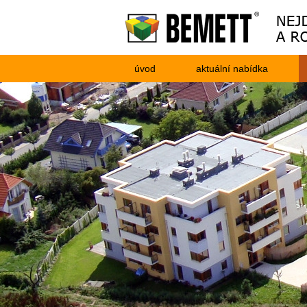
úvod
aktuální nabídka