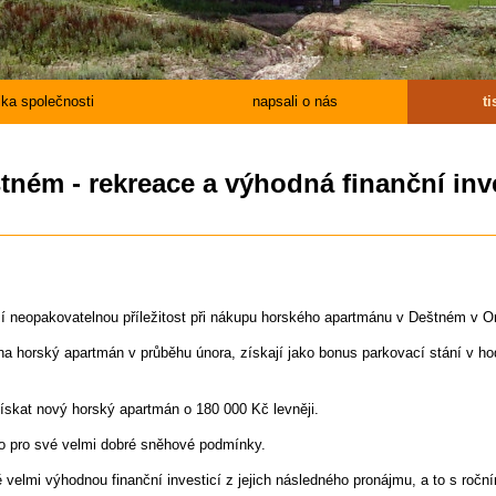
tika společnosti
napsali o nás
t
ném - rekreace a výhodná finanční inv
 neopakovatelnou příležitost při nákupu horského apartmánu v Deštném v Or
 na horský apartmán v průběhu února, získají jako bonus parkovací stání v h
skat nový horský apartmán o 180 000 Kč levněji.
to pro své velmi dobré sněhové podmínky.
ě velmi výhodnou finanční investicí z jejich následného pronájmu, a to s ro