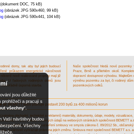
(dokument DOC, 75 kB)
pg
(obrázek JPG 590x460, 99 kB)
pg
(obrázek JPG 590x441, 104 kB)
dinné domy, tak aby byl jejich budoucí
Naše společnost hledá nové pozemky 
třené průkazem energetické náročnosti
Praze, Brně a přilehlém okolí. Komplet
ěkteré nově realizované projekty mají již
dopravní dostupnost výhodou. Majitelům 
tavba. U řadových rodinných domů jsou
výměnu pozemku za byt, či rodinný dům 
omí
 - mimořádně úsporná stavba.
pozemkových celků.
ování jsou důležité
prohlížeči a pracují s
e si:
BEMETT letos plánuje postavit 200 bytů za 400 milionů korun
out všechny
“.
(zejména obchodní, technické a reklamní) materiály, dokumenty, údaje, modely, vizualizace,
m Vaší návštěvy budou
stí BEMETT, a.s., včetně veškerých údajů na webových stránkách společnosti BEMETT a.s.,
 zabezpečení. Všechny
stavují nabídku ani návrh na uzavření smlouvy ve smyslu zákona č. 89/2012 Sb., občanský
.s. si zároveň vyhrazuje právo na jejich změnu. Smlouva mezi společností BEMETT a.s. a j
lížeče.