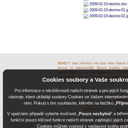
2009-02-10-destne.doc
2009-02-10-destne-01.j
2009-02-10-destne-02.j
BEMETT staví všechny své byty nebo řadové ro
provoz co nejúspornější. Bytové projekty opa
budovy třídy C jsou pro nás standardem. Nicméně n
energetický štítek B - energeticky úsporná s
Cookies soubory a Vaše soukr
standardem energetické štítky B, nebo dokonce A
Pro informace o návštěvnosti našich stránek a pro jejich fung
nástroje, které ukládájí soubory Cookies ve Vašem internetovém 
Přečtět
nimi. Pokud s tím souhlasíte, klikněte na tlačítko „
Přijm
BEMETT, a.s.
pobočka Brno
Veškeré 
V opačném případě vyberte možnost „
Pouze nezbytné
“ a běhe
Za Kostelem 1421/2
společno
Brno, 627 00
funkční pouze klíčové funkce našich stránek zajištující jejich
a nepřed
BEMETT a
Cookies můžete vypnout v nastavení svého proh
telefon: 549 210 639