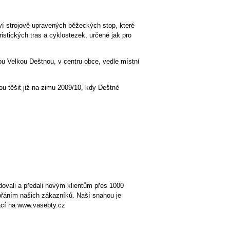
ví strojově upravených běžeckých stop, které
ristických tras a cyklostezek, určené jak pro
ou Velkou Deštnou, v centru obce, vedle místní
u těšit již na zimu 2009/10, kdy Deštné
ovali a předali novým klientům přes 1000
přáním našich zákazníků. Naší snahou je
mací na www.vasebty.cz