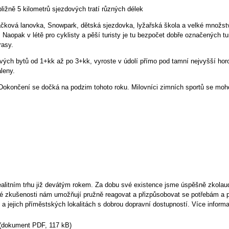
ližně 5 kilometrů sjezdových tratí různých délek
ačková lanovka, Snowpark, dětská sjezdovka, lyžařská škola a velké množst
 Naopak v létě pro cyklisty a pěší turisty je tu bezpočet dobře označených tu
rasy.
vých bytů od 1+kk až po 3+kk, vyroste v údolí přímo pod tamní nejvyšší hor
leny.
okončení se dočká na podzim tohoto roku. Milovníci zimních sportů se moho
litním trhu již devátým rokem. Za dobu své existence jsme úspěšně zkolaud
té zkušenosti nám umožňují pružně reagovat a přizpůsobovat se potřebám a 
a jejich příměstských lokalitách s dobrou dopravní dostupností. Více infor
(dokument PDF, 117 kB)