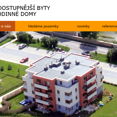
o nás
hledáme pozemky
novinky
referenc