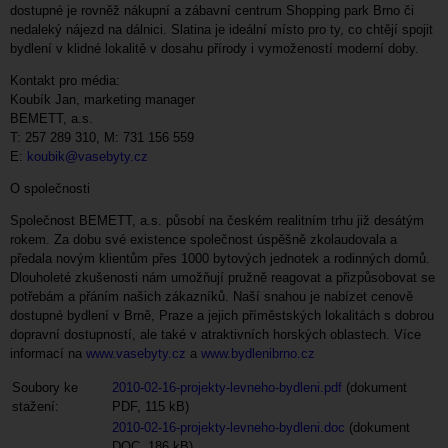
dostupné je rovněž nákupní a zábavní centrum Shopping park Brno či
nedaleký nájezd na dálnici. Slatina je ideální místo pro ty, co chtějí spojit
bydlení v klidné lokalitě v dosahu přírody i vymožeností moderní doby.
Kontakt pro média:
Koubík Jan, marketing manager
BEMETT, a.s.
T: 257 289 310, M: 731 156 559
E:
koubik@vasebyty.cz
O společnosti
Společnost BEMETT, a.s. působí na českém realitním trhu již desátým
rokem. Za dobu své existence společnost úspěšně zkolaudovala a
předala novým klientům přes 1000 bytových jednotek a rodinných domů.
Dlouholeté zkušenosti nám umožňují pružně reagovat a přizpůsobovat se
potřebám a přáním našich zákazníků. Naší snahou je nabízet cenově
dostupné bydlení v Brně, Praze a jejich příměstských lokalitách s dobrou
dopravní dostupností, ale také v atraktivních horských oblastech. Více
informací na
www.vasebyty.cz
a
www.bydlenibrno.cz
Soubory ke
2010-02-16-projekty-levneho-bydleni.pdf
(dokument
stažení:
PDF, 115 kB)
2010-02-16-projekty-levneho-bydleni.doc
(dokument
DOC, 186 kB)