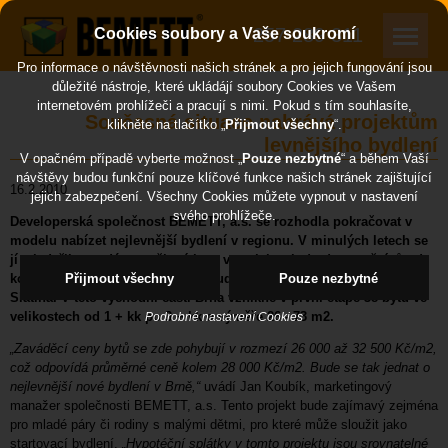
257 289 311
Cookies soubory a Vaše soukromí
Pro informace o návštěvnosti našich stránek a pro jejich fungování jsou
důležité nástroje, které ukládájí soubory Cookies ve Vašem
internetovém prohlížeči a pracují s nimi. Pokud s tím souhlasíte,
Současná situace nahrává projektům
klikněte na tlačítko „
Přijmout všechny
“.
levnějšího bydlení
V opačném případě vyberte možnost „
Pouze nezbytné
“ a během Vaší
návštěvy budou funkční pouze klíčové funkce našich stránek zajištující
16.2.2010
jejich zabezpečení. Všechny Cookies můžete vypnout v nastavení
svého prohlížeče.
Developerská společnost BEMETT, a.s. se rozhodla pokračovat v
modelu nabízet nejlevnější bydlení v regionu. V minulých letech se
jí tak dařilo prodávat veškeré byty v projektech do dvou měsíců od
kolaudace. V nejbližších dnech bude zahájen nový projekt Brno -
Přijmout všechny
Pouze nezbytné
Slatina. V této východní části Brna vznikne v první etapě 38 bytů ve
velikostech od 1 + kk po 3 + kk o výměře 26 - 73 m2.
Podrobné nastavení Cookies
„Zaváděcí ceny bytů se zde pohybují v rozmezí 26 000 až 32 500 Kč/m2,
což odpovídá průměrné ceně kolem 28 000 Kč/m2. Bude se tak jednat o
nejlevnější nové bydlení v Brně,“
uvádí Jan Koubík, marketingový
manažer společnosti BEMETT, a.s. Tento projekt bude zajímavý zejména
pro mladé páry či rodiny s malými dětmi, pro které může sloužit jako
startovací bydlení.
„Hypotéční splátky v tomto projektu jsou srovnatelné