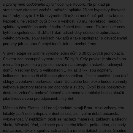
s pronájmem obdobného bytu,“
doplňuje Koubík. Na příklad při
stotisícové akontaci vychází měsíční splátka 25leté hypotéky fixované
na tři roky u bytu 1 + kk o výměře 26 m2 na méně než pět tisíc korun.
Naopak u největších bytů 3+kk o velikosti 73 m2 nepřekročí měsíční
splátka hypotéčního úvěru částku třinácti tisíc korun. Takto nízké ceny
bytů se společnosti BEMETT daří udržet díky důsledné optimalizaci
celého projektu, souvisejících nákladů a také spoluprací s osvědčenými
partnery jak na straně projektantů, tak i stavební firmy.
V první etapě ve Slatině vyroste jeden dům o 38 bytových jednotkách.
Celkem zde postupně vyroste cca 150 bytů. Celý projekt je situován na
rovinatém pozemku a plynule naváže na stávající zástavbu rodinných
domů. Všechny byty o velikostech 1+kk až 3+kk jsou doplněny
balkonem, terasou či oblíbenou předzahrádkou. Jejich součástí jsou také
sklepy a venkovní parkovací stání. Do celého komplexu budou zahrnuty i
nebytové prostory určené pro obchody a služby. Okolí bude poskytovat
dostatek zeleně v parkové úpravě a zejména vnitrobloky budou sloužit
jako klidová zóna pro odpočinek i hry dětí.
Městská část Slatina leží na východním okraji Brna. Mezi výhody této
lokality patří dobrá dopravní dostupnost, ale i velmi dobrá občanská
vybavenost. V nejbližším okolí se nachází mateřská, základní a střední
škola, Městský úřad, ordinace praktického lékaře, pošta, kino, obchody,
restaurace, několik sportovních areálů a mnoho dalších služeb. Snadno