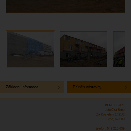
Základní informace
Průběh výstavby
BEMETT, a.s.
pobočka Brno
Za Kostelem 1421/2
Brno, 627 00
telefon: 549 210 639