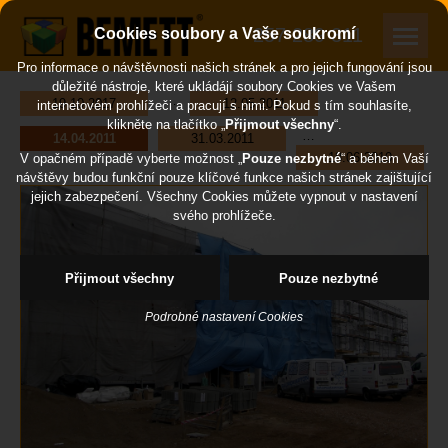
257 289 311
Cookies soubory a Vaše soukromí
Pro informace o návštěvnosti našich stránek a pro jejich fungování jsou
důležité nástroje, které ukládájí soubory Cookies ve Vašem
…
19.10.2017
12.05.2011
internetovém prohlížeči a pracují s nimi. Pokud s tím souhlasíte,
klikněte na tlačítko „
Přijmout všechny
“.
…
14.04.2011
31.03.2011
18.06.2010
V opačném případě vyberte možnost „
Pouze nezbytné
“ a během Vaší
návštěvy budou funkční pouze klíčové funkce našich stránek zajištující
jejich zabezpečení. Všechny Cookies můžete vypnout v nastavení
svého prohlížeče.
Přijmout všechny
Pouze nezbytné
Podrobné nastavení Cookies