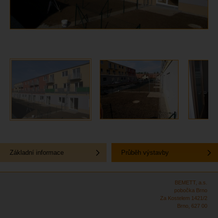
Základní informace
Průběh výstavby
BEMETT, a.s.
pobočka Brno
Za Kostelem 1421/2
Brno, 627 00