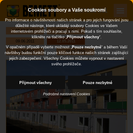
257 289 311
Cookies soubory a Vaše soukromí
Pro informace o návštěvnosti našich stránek a pro jejich fungování jsou
důležité nástroje, které ukládájí soubory Cookies ve Vašem
19.10.2017
23.06.2011
internetovém prohlížeči a pracují s nimi. Pokud s tím souhlasíte,
klikněte na tlačítko „
Přijmout všechny
“.
09.06.2011
12.05.2011
V opačném případě vyberte možnost „
Pouze nezbytné
“ a během Vaší
…
14.04.2011
18.06.2010
návštěvy budou funkční pouze klíčové funkce našich stránek zajištující
jejich zabezpečení. Všechny Cookies můžete vypnout v nastavení
svého prohlížeče.
Přijmout všechny
Pouze nezbytné
Podrobné nastavení Cookies