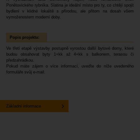
Ponětovického rybníka. Slatina je ideální místo pro ty, co chtějí spojit
bydlení v klidné lokalitě s přírodou, ale přitom na dosah všem
vymoženostem moderní doby.
Popis projektu:
Ve třetí etapě výstavby postupně vyrostou další bytové domy, které
budou obsahovat byty 1+kk až 4+kk s balkonem, terasou či
předzahrádkou.
Pokud máte zájem o více informací, uveďte do níže uvedeného
formuláře svůj e-mail.
Základní informace