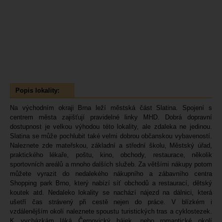
Popis lokality:
Na východním okraji Brna leží městská část Slatina. Spojení s
centrem města zajišťují pravidelné linky MHD. Dobrá dopravní
dostupnost je velkou výhodou této lokality, ale zdaleka ne jedinou.
Slatina se může pochlubit také velmi dobrou občanskou vybaveností.
Naleznete zde mateřskou, základní a střední školu, Městský úřad,
praktického lékaře, poštu, kino, obchody, restaurace, několik
sportovních areálů a mnoho dalších služeb. Za většími nákupy potom
můžete vyrazit do nedalekého nákupního a zábavního centra
Shopping park Brno, který nabízí síť obchodů a restaurací, dětský
koutek atd. Nedaleko lokality se nachází nájezd na dálnici, která
ušetří čas strávený při cestě nejen do práce. V blízkém i
vzdálenějším okolí naleznete spoustu turistických tras a cyklostezek.
K vycházkám láká Černovický hájek, nebo romantické okolí