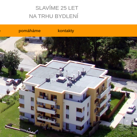
SLAVÍME 25 LET
NA TRHU BYDLENÍ
e
pomáháme
kontakty