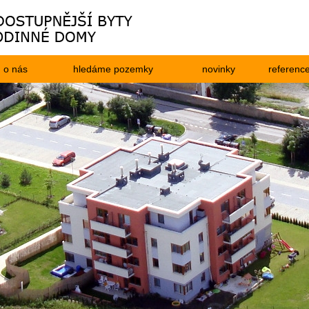
o nás
hledáme pozemky
novinky
referenc