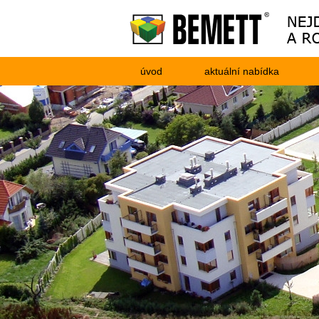
úvod
aktuální nabídka