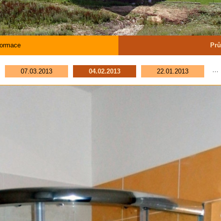
formace
Prů
…
07.03.2013
04.02.2013
22.01.2013