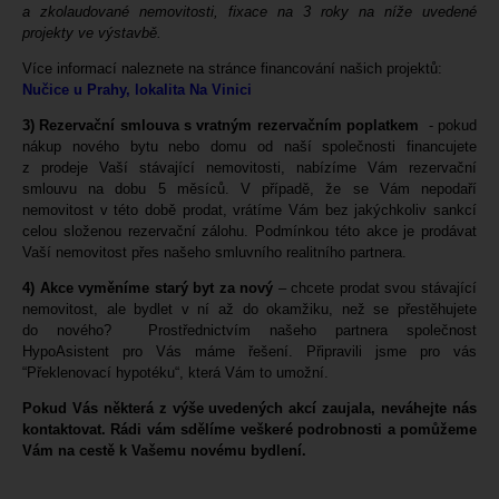
a zkolaudované nemovitosti, fixace na 3 roky na níže uvedené
projekty ve výstavbě.
Více informací naleznete na stránce financování našich projektů:
Nučice u Prahy, lokalita Na Vinici
3) Rezervační smlouva s vratným rezervačním poplatkem
- pokud
nákup nového bytu nebo domu od naší společnosti financujete
z prodeje Vaší stávající nemovitosti, nabízíme Vám rezervační
smlouvu na dobu 5 měsíců. V případě, že se Vám nepodaří
nemovitost v této době prodat, vrátíme Vám bez jakýchkoliv sankcí
celou složenou rezervační zálohu. Podmínkou této akce je prodávat
Vaší nemovitost přes našeho smluvního realitního partnera.
4) Akce vyměníme starý byt za nový
– chcete prodat svou stávající
nemovitost, ale bydlet v ní až do okamžiku, než se přestěhujete
do nového? Prostřednictvím našeho partnera společnost
HypoAsistent pro Vás máme řešení. Připravili jsme pro vás
“Překlenovací hypotéku“, která Vám to umožní.
Pokud Vás některá z výše uvedených akcí zaujala, neváhejte nás
kontaktovat. Rádi vám sdělíme veškeré podrobnosti a pomůžeme
Vám na cestě k Vašemu novému bydlení.