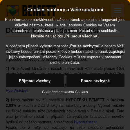
257 289 311
Cookies soubory a Vaše soukromí
Pro informace o návštěvnosti našich stránek a pro jejich fungování jsou
důležité nástroje, které ukládájí soubory Cookies ve Vašem
Děláme bydlení dostupnější
internetovém prohlížeči a pracují s nimi. Pokud s tím souhlasíte,
klikněte na tlačítko „
Přijmout všechny
“.
V opačném případě vyberte možnost „
Pouze nezbytné
“ a během Vaší
Chceme Vám v dnešní době co nejvíce usnadnit cestu za Vaším
návštěvy budou funkční pouze klíčové funkce našich stránek zajištující
novým vysněným bydlením. Proto tu pro Vás máme novinku
jejich zabezpečení. Všechny Cookies můžete vypnout v nastavení
v podobě následujícího balíčku bonusů a výhod.
svého prohlížeče.
1)
Při pořízení kterékoli z našich nemovitostí
Vám
stačí pouze 10%
vlastních zdrojů
, na zbylých 90% můžete čerpat
HYPOTÉKU
BEMETT.
Tuto akci je možné získat v případě, že využijete
Přijmout všechny
Pouze nezbytné
financování nového bydlení od našeho partnera, společnosti
HypoAsistent
.
Podrobné nastavení Cookies
2)
Nebo můžete využít speciální
HYPOTÉKU BEMETT s úrokem
2,99%
a fixací na 2 až 3 roky na naše byty a domy. Vybírat můžete
ze široké nabídky níže uvedených novostaveb v Praze a okolí. Tuto
akci je možné získat v případě, že využijete financování nového
bydlení od našeho partnera, společnosti
HypoAsistent
.
Fixace na 2 roky se vztahuje na níže uvedené dokončené