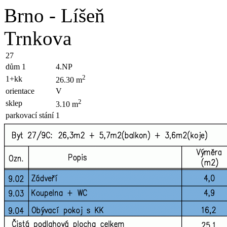
Brno - Líšeň
Trnkova
27
dům 1
4.NP
2
1+kk
26.30 m
orientace
V
2
sklep
3.10 m
parkovací stání
1