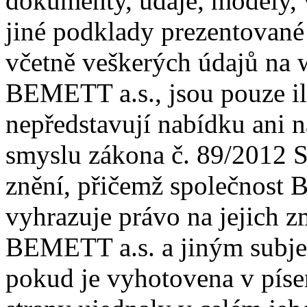
dokumenty, údaje, modely, v
jiné podklady prezentované
včetně veškerých údajů na 
BEMETT a.s., jsou pouze il
nepředstavují nabídku ani 
smyslu zákona č. 89/2012 S
znění, přičemž společnost 
vyhrazuje právo na jejich 
BEMETT a.s. a jiným subjek
pokud je vyhotovena v píse