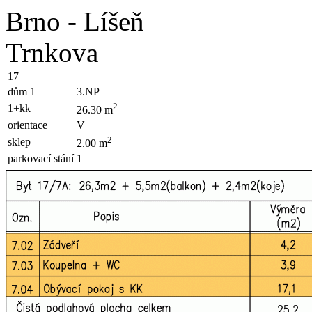
Brno - Líšeň
Trnkova
17
dům 1
3.NP
2
1+kk
26.30 m
orientace
V
2
sklep
2.00 m
parkovací stání
1