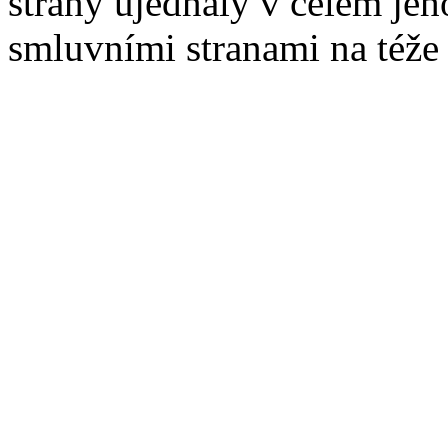
strany ujednaly v celém jeh
smluvními stranami na téže l