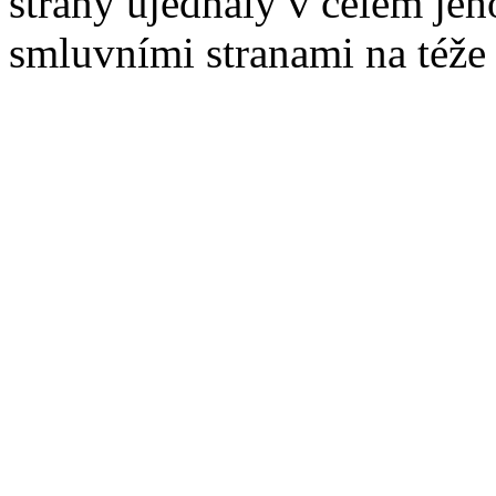
strany ujednaly v celém jeh
smluvními stranami na téže l