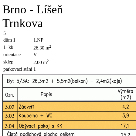
Brno - Líšeň
Trnkova
5
dům 1
1.NP
2
1+kk
26.30 m
orientace
V
2
sklep
2.00 m
parkovací stání
1