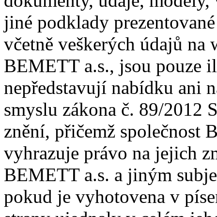
dokumenty, údaje, modely, v
jiné podklady prezentované
včetně veškerých údajů na 
BEMETT a.s., jsou pouze il
nepředstavují nabídku ani 
smyslu zákona č. 89/2012 S
znění, přičemž společnost 
vyhrazuje právo na jejich 
BEMETT a.s. a jiným subjek
pokud je vyhotovena v píse