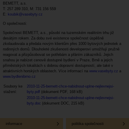
BEMETT, a.s.
T: 257 289 310, M: 731 156 559
E:
koubik@vasebyty.cz
O společnosti:
Společnost BEMETT, a.s., působí na tuzemském realitním trhu již
desátým rokem. Za dobu své existence společnost úspěšně
zkolaudovala a předala novým klientům přes 1000 bytových jednotek a
rodinných domů. Dlouholeté zkušenosti developerovi umožňují pružně
reagovat a přizpůsobovat se potřebám a přáním zákazníků. Jejich
snahou je nabízet cenově dostupné bydlení v Praze, Brně a jejich
příměstských lokalitách s dobrou dopravní dostupností, ale také v
atraktivních horských oblastech. Více informací na
www.vasebyty.cz
a
www.bydlenibrno.cz
Soubory ke
2010-11-25-bemett-chce-nabidnout-uplne-nejlevnejsi-
stažení:
byty.pdf
(dokument PDF, 168 kB)
2010-11-25-bemett-chce-nabidnout-uplne-nejlevnejsi-
byty.doc
(dokument DOC, 215 kB)
informace
politika společnosti