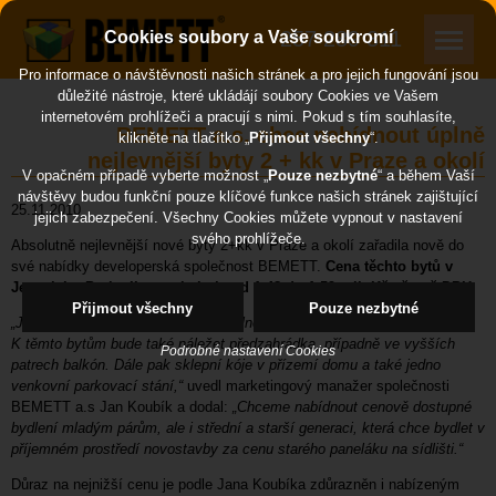
257 289 311
Cookies soubory a Vaše soukromí
Pro informace o návštěvnosti našich stránek a pro jejich fungování jsou
důležité nástroje, které ukládájí soubory Cookies ve Vašem
internetovém prohlížeči a pracují s nimi. Pokud s tím souhlasíte,
BEMETT a.s. chce nabídnout úplně
klikněte na tlačítko „
Přijmout všechny
“.
nejlevnější byty 2 + kk v Praze a okolí
V opačném případě vyberte možnost „
Pouze nezbytné
“ a během Vaší
návštěvy budou funkční pouze klíčové funkce našich stránek zajištující
25.11.2010
jejich zabezpečení. Všechny Cookies můžete vypnout v nastavení
svého prohlížeče.
Absolutně nejlevnější nové byty 2+kk v Praze a okolí zařadila nově do
své nabídky developerská společnost BEMETT.
Cena těchto bytů v
Jesenici u Prahy II se pohybuje od 1,48 do 1,59 mil. Kč včetně DPH.
Přijmout všechny
Pouze nezbytné
„Jedná se o úsporné, ale přesto účelné řešení bytů 2+kk na ploše 37 m².
K těmto bytům bude také náležet předzahrádka, případně ve vyšších
Podrobné nastavení Cookies
patrech balkón. Dále pak sklepní kóje v přízemí domu a také jedno
venkovní parkovací stání,“
uvedl marketingový manažer společnosti
BEMETT a.s Jan Koubík a dodal:
„Chceme nabídnout cenově dostupné
bydlení mladým párům, ale i střední a starší generaci, která chce bydlet v
příjemném prostředí novostavby za cenu starého paneláku na sídlišti.“
Důraz na nejnižší cenu je podle Jana Koubíka zdůrazněn i nabízeným