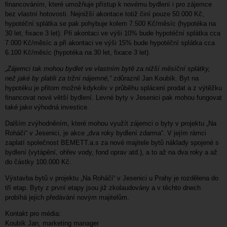
financováním, které umožňuje přístup k novému bydlení i pro zájemce
bez vlastní hotovosti. Nejnižší akontace totiž činí pouze 50.000 Kč,
hypotéční splátka se pak pohybuje kolem 7.500 Kč/měsíc (hypotéka na
30 let, fixace 3 let). Při akontaci ve výši 10% bude hypotéční splátka cca
7.000 Kč/měsíc a při akontaci ve výši 15% bude hypotéční splátka cca
6.100 Kč/měsíc (hypotéka na 30 let, fixace 3 let).
„Zájemci tak mohou bydlet ve vlastním bytě za nižší měsíční splátky,
než jaké by platili za tržní nájemné,“
zdůraznil Jan Koubík. Byt na
hypotéku je přitom možné kdykoliv v průběhu splácení prodat a z výtěžku
financovat nové větší bydlení. Levné byty v Jesenici pak mohou fungovat
také jako výhodná investice.
Dalším zvýhodněním, které mohou využít zájemci o byty v projektu „Na
Roháči“ v Jesenici, je akce „dva roky bydlení zdarma“. V jejím rámci
zaplatí společnost BEMETT.a.s za nové majitele bytů náklady spojené s
bydlení (vytápění, ohřev vody, fond oprav atd.), a to až na dva roky a až
do částky 100.000 Kč.
Výstavba bytů v projektu „Na Roháči“ v Jesenici u Prahy je rozdělena do
tří etap. Byty z první etapy jsou již zkolaudovány a v těchto dnech
probíhá jejich předávání novým majitelům.
Kontakt pro média:
Koubík Jan, marketing manager