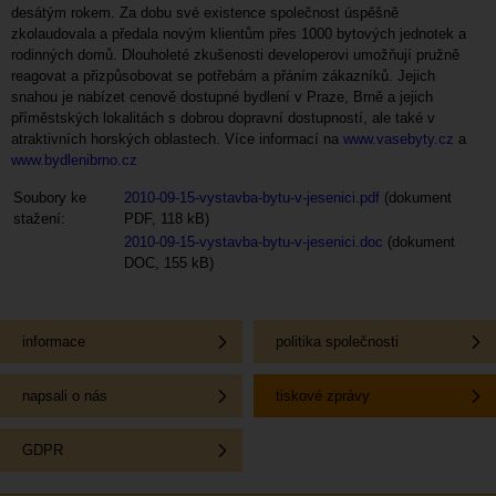
desátým rokem. Za dobu své existence společnost úspěšně
zkolaudovala a předala novým klientům přes 1000 bytových jednotek a
rodinných domů. Dlouholeté zkušenosti developerovi umožňují pružně
reagovat a přizpůsobovat se potřebám a přáním zákazníků. Jejich
snahou je nabízet cenově dostupné bydlení v Praze, Brně a jejich
příměstských lokalitách s dobrou dopravní dostupností, ale také v
atraktivních horských oblastech. Více informací na
www.vasebyty.cz
a
www.bydlenibrno.cz
Soubory ke
2010-09-15-vystavba-bytu-v-jesenici.pdf
(dokument
stažení:
PDF, 118 kB)
2010-09-15-vystavba-bytu-v-jesenici.doc
(dokument
DOC, 155 kB)
informace
politika společnosti
napsali o nás
tiskové zprávy
GDPR