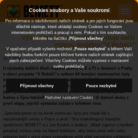
257 289 311
Cookies soubory a Vaše soukromí
Pro informace o návštěvnosti našich stránek a pro jejich fungování jsou
důležité nástroje, které ukládájí soubory Cookies ve Vašem
internetovém prohlížeči a pracují s nimi. Pokud s tím souhlasíte,
Výstavba bytů v Jesenici startuje další
klikněte na tlačítko „
Přijmout všechny
“.
etapou projektu “V Roháči“
V opačném případě vyberte možnost „
Pouze nezbytné
“ a během Vaší
návštěvy budou funkční pouze klíčové funkce našich stránek zajištující
15.9.2010
jejich zabezpečení. Všechny Cookies můžete vypnout v nastavení
svého prohlížeče.
U výstavby dalších třech objektů (domy C, E a F) v Jesenici u Prahy
v rámci projektu “V Roháči“s celkem 64 levnými startovacími byty
bylo dnes dokončeno druhé nadzemní podlaží. Zároveň byla
uvedena do prodeje v pořadí již III.etapa projektu (dalších 52 bytů),
Přijmout všechny
Pouze nezbytné
jejíž výstavba začne ještě letos na podzim. Ve stejném projektu
budou v říjnu letošního roku kolaudovány hned tři bytové domy z
Podrobné nastavení Cookies
první etapy, jejichž výstavba začala v loňském roce.
„Specializujeme se na levné startovací byty pro mladé lidi s
nejvýhodnější cenou v Praze a okolí.“
říká marketingový manažer
společnosti BEMETT a.s Jan Koubík a dodává:
„Mladí zájemci o bydlení
považují nízkou ceny za hlavní kritérium, díky tomu jsme měli celou
polovinu bytů z první etapy vyprodanou ještě před samotným zahájením