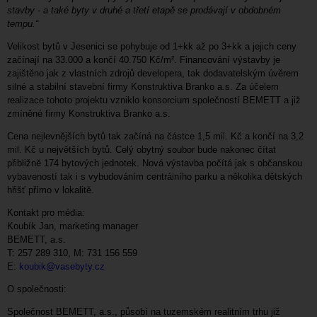
stavby - a také byty v druhé a třetí etapě se prodávají v obdobném
tempu.“
Velikost bytů v Jesenici se pohybuje od 1+kk až po 3+kk a jejich ceny
začínají na 33.000 a končí 40.750 Kč/m². Financování výstavby je
zajištěno jak z vlastních zdrojů developera, tak dodavatelským úvěrem
silné a stabilní stavební firmy Konstruktiva Branko a.s. Za účelem
realizace tohoto projektu vzniklo konsorcium společností BEMETT a již
zmíněné firmy Konstruktiva Branko a.s.
Cena nejlevnějších bytů tak začíná na částce 1,5 mil. Kč a končí na 3,2
mil. Kč u největších bytů. Celý obytný soubor bude nakonec čítat
přibližně 174 bytových jednotek. Nová výstavba počítá jak s občanskou
vybaveností tak i s vybudováním centrálního parku a několika dětských
hřišť přímo v lokalitě.
Kontakt pro média:
Koubík Jan, marketing manager
BEMETT, a.s.
T: 257 289 310, M: 731 156 559
E:
koubik@vasebyty.cz
O společnosti:
Společnost BEMETT, a.s., působí na tuzemském realitním trhu již