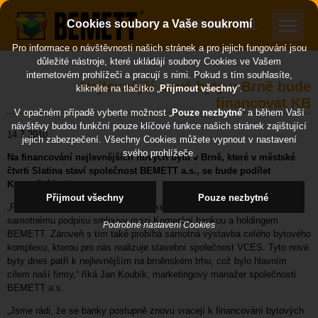
257 289 311
Cookies soubory a Vaše soukromí
Pro informace o návštěvnosti našich stránek a pro jejich fungování jsou
důležité nástroje, které ukládájí soubory Cookies ve Vašem
internetovém prohlížeči a pracují s nimi. Pokud s tím souhlasíte,
Nejlevnější nové byty v Brně bude
klikněte na tlačítko „
Přijmout všechny
“.
financovat KB
V opačném případě vyberte možnost „
Pouze nezbytné
“ a během Vaší
návštěvy budou funkční pouze klíčové funkce našich stránek zajištující
14.7.2010
jejich zabezpečení. Všechny Cookies můžete vypnout v nastavení
svého prohlížeče.
Na financování nejlevnějších nových bytů v Brně, které v městské
čtvrti Slatina staví společnost BEMETT a.s., se bude podílet
Komerční banka.
Přijmout všechny
Pouze nezbytné
„Po dokončení jednání o developerském úvěru došlo 30. 6. 2010 k
samotnému podpisu smlouvy mezi Komerční bankou a holdingem
Podrobné nastavení Cookies
BEMETT. Zároveň s tím také probíhá samotná výstavba celého bytového
komplexu, kterou pro nás realizuje stavební společnost VCES. Tyto nové
byty dnes patří k nejlevnějším na brněnském trhu, což bylo hlavním
cílem naší firmy,“ říká Jan Koubík, marketingový manažer společnosti
BEMETT a.s.
„Jsme rádi, že se banky postupně znovu vracejí k financování bytových