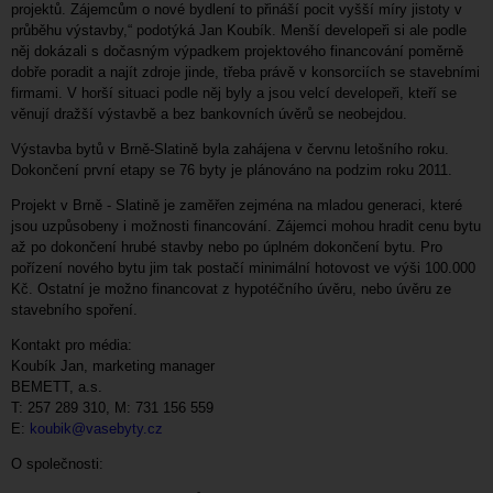
projektů. Zájemcům o nové bydlení to přináší pocit vyšší míry jistoty v
průběhu výstavby,“ podotýká Jan Koubík. Menší developeři si ale podle
něj dokázali s dočasným výpadkem projektového financování poměrně
dobře poradit a najít zdroje jinde, třeba právě v konsorciích se stavebními
firmami. V horší situaci podle něj byly a jsou velcí developeři, kteří se
věnují dražší výstavbě a bez bankovních úvěrů se neobejdou.
Výstavba bytů v Brně-Slatině byla zahájena v červnu letošního roku.
Dokončení první etapy se 76 byty je plánováno na podzim roku 2011.
Projekt v Brně - Slatině je zaměřen zejména na mladou generaci, které
jsou uzpůsobeny i možnosti financování. Zájemci mohou hradit cenu bytu
až po dokončení hrubé stavby nebo po úplném dokončení bytu. Pro
pořízení nového bytu jim tak postačí minimální hotovost ve výši 100.000
Kč. Ostatní je možno financovat z hypotéčního úvěru, nebo úvěru ze
stavebního spoření.
Kontakt pro média:
Koubík Jan, marketing manager
BEMETT, a.s.
T: 257 289 310, M: 731 156 559
E:
koubik@vasebyty.cz
O společnosti: