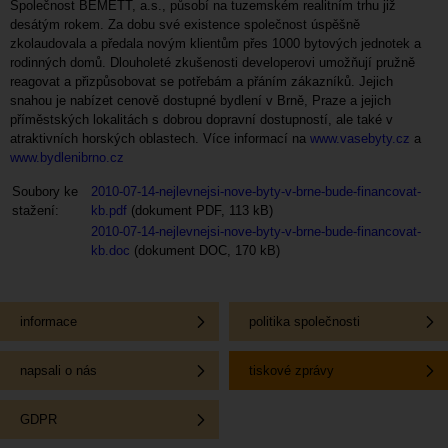
Společnost BEMETT, a.s., působí na tuzemském realitním trhu již
desátým rokem. Za dobu své existence společnost úspěšně
zkolaudovala a předala novým klientům přes 1000 bytových jednotek a
rodinných domů. Dlouholeté zkušenosti developerovi umožňují pružně
reagovat a přizpůsobovat se potřebám a přáním zákazníků. Jejich
snahou je nabízet cenově dostupné bydlení v Brně, Praze a jejich
příměstských lokalitách s dobrou dopravní dostupností, ale také v
atraktivních horských oblastech. Více informací na
www.vasebyty.cz
a
www.bydlenibrno.cz
Soubory ke
2010-07-14-nejlevnejsi-nove-byty-v-brne-bude-financovat-
stažení:
kb.pdf
(dokument PDF, 113 kB)
2010-07-14-nejlevnejsi-nove-byty-v-brne-bude-financovat-
kb.doc
(dokument DOC, 170 kB)
informace
politika společnosti
napsali o nás
tiskové zprávy
GDPR