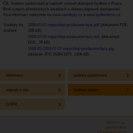
ČR. Snahou společnosti je nabízet cenově dostupné bydlení v Praze,
Brně a jejich příměstských lokalitách s dobrou dopravní dostupností.
Více informací naleznete na
www.vasebyty.cz
a
www.bydlenibrno.cz
.
Soubory ke
2009-07-07-nejrychleji-prodavane-byty.pdf
(dokument PDF,
stažení:
108 kB)
2009-07-07-nejrychleji-prodavane-byty.doc
(dokument
DOC, 78 kB)
2009-05-2009-07-07-nejrychleji-prodavane-byty.jpg
(obrázek JPG 2500x1875, 1406 kB)
informace
politika společnosti
napsali o nás
tiskové zprávy
GDPR
BEMETT, a.s.
pobočka Brno
Za Kostelem 1421/2