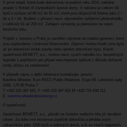
V první etapě, která bude dokončena na podzim roku 2010, nabídne
projekt V Roháči tři čtyřpodlažní bytové domy. V nabídce je celkem 60
bytů o rozloze od 48 m2 do 91 m2, které jsou dispozičně řešeny jako 2 +
kk a 3 + kk. Bydlení v přízemí navíc obyvatelům zpříjemní předzahrádky
o velikosti 61 až 203 m2. Zahájení výstavby je plánováno na srpen
letošního roku.
Projekt v Jesenici u Prahy je zaměřen zejména na mladou generaci, které
jsou uzpůsobeny i možnosti financování. Zájemci mohou hradit cenu bytu
až po dokončení hrubé stavby nebo úplném dokončení bytu. Klienti
společnosti BEMETT, a.s., mohou navíc využít nabídku tzv. bezpečných
hypoték s pojištěním pro případ neschopnosti splácet z důvodu dočasné
ztráty příjmu ze zaměstnání.
V případě zájmu o další informace kontaktujte, prosím:
Kateřina Wheeler, Euro RSCG Public Relations, Expo 58, Letenské sady
1500, 170 00 Praha 7
T +420 220 397 691, F +420 220 397 601 M +420 724 639 112
E:
katerina.wheeler@eurorscg.cz
O společnosti
Společnost BEMETT, a.s., působí na českém realitním trhu již devátým
rokem. Za dobu své existence úspěšně dokončila a předala svým
zákazníkům přes 1000 bytů a rodinných domů, a to ve všech regionech