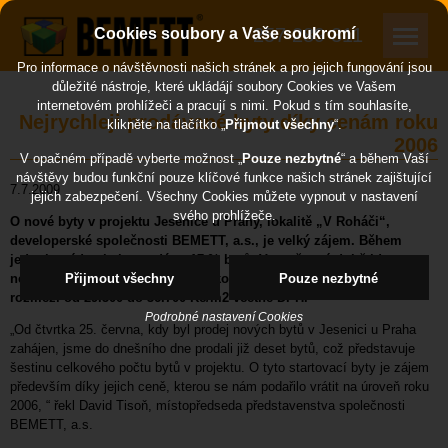
257 289 311
Cookies soubory a Vaše soukromí
Pro informace o návštěvnosti našich stránek a pro jejich fungování jsou
důležité nástroje, které ukládájí soubory Cookies ve Vašem
internetovém prohlížeči a pracují s nimi. Pokud s tím souhlasíte,
Nejrychleji prodávané byty díky cenám roku
klikněte na tlačítko „
Přijmout všechny
“.
2006
V opačném případě vyberte možnost „
Pouze nezbytné
“ a během Vaší
návštěvy budou funkční pouze klíčové funkce našich stránek zajištující
7.7.2009
jejich zabezpečení. Všechny Cookies můžete vypnout v nastavení
svého prohlížeče.
O nové byty v projektu Jesenice u Prahy, lokalitě „V Roháči“,
developerské společnosti BEMETT, a.s., je velký zájem. Během
jednoho týdne bylo prodáno 17 % bytů. V současné době jde o
nejlevnější nové byty v Praze a okolí, jejichž ceny se pohybují v
Přijmout všechny
Pouze nezbytné
rozmezí od 29.500 do 36.700 Kč/m2 včetně DPH.
Podrobné nastavení Cookies
„Od čtvrtka 25. června, kdy byl prodej nových bytů v Jesenici u Praha
zahájen, jsme do dnešního dne prodali již deset bytů, což představuje
šestinu celkového počtu bytů v projektu. O tyto startovací byty je zájem
především díky jejich ceně, kterou se nám podařilo vrátit na úroveň roku
2006, “ řekl David Tisoň, místopředseda představenstva společnosti
BEMETT, a.s.