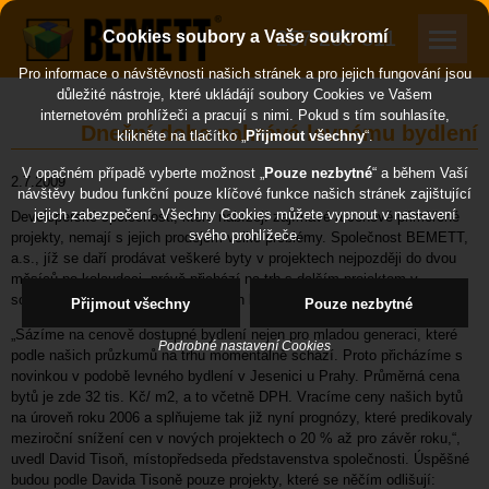
257 289 311
Cookies soubory a Vaše soukromí
Pro informace o návštěvnosti našich stránek a pro jejich fungování jsou
důležité nástroje, které ukládájí soubory Cookies ve Vašem
internetovém prohlížeči a pracují s nimi. Pokud s tím souhlasíte,
Dnešní doba nahrává levnému bydlení
klikněte na tlačítko „
Přijmout všechny
“.
V opačném případě vyberte možnost „
Pouze nezbytné
“ a během Vaší
2.7.2009
návštěvy budou funkční pouze klíčové funkce našich stránek zajištující
jejich zabezpečení. Všechny Cookies můžete vypnout v nastavení
Developerské společnosti, které nabízejí zajímavé a cenově přiměřené
svého prohlížeče.
projekty, nemají s jejich prodejem velké problémy. Společnost BEMETT,
a.s., jíž se daří prodávat veškeré byty v projektech nejpozději do dvou
měsíců po kolaudaci, právě přichází na trh s dalším projektem v
současné době nejlevnějších nových bytů v Jesenici u Prahy.
Přijmout všechny
Pouze nezbytné
„Sázíme na cenově dostupné bydlení nejen pro mladou generaci, které
Podrobné nastavení Cookies
podle našich průzkumů na trhu momentálně schází. Proto přicházíme s
novinkou v podobě levného bydlení v Jesenici u Prahy. Průměrná cena
bytů je zde 32 tis. Kč/ m2, a to včetně DPH. Vracíme ceny našich bytů
na úroveň roku 2006 a splňujeme tak již nyní prognózy, které predikovaly
meziroční snížení cen v nových projektech o 20 % až pro závěr roku,“,
uvedl David Tisoň, místopředseda představenstva společnosti. Úspěšné
budou podle Davida Tisoně pouze projekty, které se něčím odlišují: