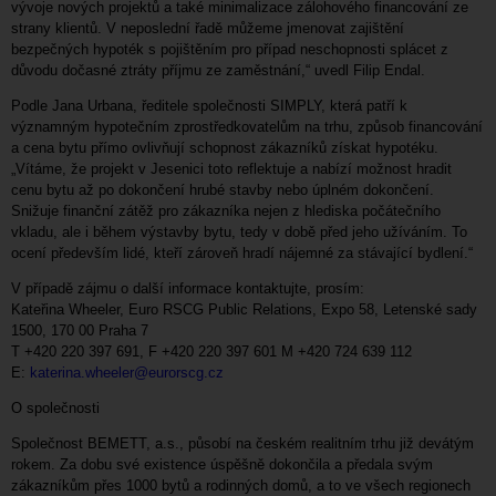
vývoje nových projektů a také minimalizace zálohového financování ze
strany klientů. V neposlední řadě můžeme jmenovat zajištění
bezpečných hypoték s pojištěním pro případ neschopnosti splácet z
důvodu dočasné ztráty příjmu ze zaměstnání,“ uvedl Filip Endal.
Podle Jana Urbana, ředitele společnosti SIMPLY, která patří k
významným hypotečním zprostředkovatelům na trhu, způsob financování
a cena bytu přímo ovlivňují schopnost zákazníků získat hypotéku.
„Vítáme, že projekt v Jesenici toto reflektuje a nabízí možnost hradit
cenu bytu až po dokončení hrubé stavby nebo úplném dokončení.
Snižuje finanční zátěž pro zákazníka nejen z hlediska počátečního
vkladu, ale i během výstavby bytu, tedy v době před jeho užíváním. To
ocení především lidé, kteří zároveň hradí nájemné za stávající bydlení.“
V případě zájmu o další informace kontaktujte, prosím:
Kateřina Wheeler, Euro RSCG Public Relations, Expo 58, Letenské sady
1500, 170 00 Praha 7
T +420 220 397 691, F +420 220 397 601 M +420 724 639 112
E:
katerina.wheeler@eurorscg.cz
O společnosti
Společnost BEMETT, a.s., působí na českém realitním trhu již devátým
rokem. Za dobu své existence úspěšně dokončila a předala svým
zákazníkům přes 1000 bytů a rodinných domů, a to ve všech regionech