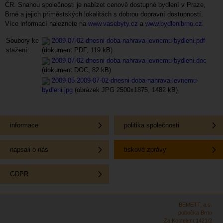
ČR. Snahou společnosti je nabízet cenově dostupné bydlení v Praze,
Brně a jejich příměstských lokalitách s dobrou dopravní dostupností.
Více informací naleznete na
www.vasebyty.cz
a
www.bydlenibrno.cz
.
Soubory ke
2009-07-02-dnesni-doba-nahrava-levnemu-bydleni.pdf
stažení:
(dokument PDF, 119 kB)
2009-07-02-dnesni-doba-nahrava-levnemu-bydleni.doc
(dokument DOC, 82 kB)
2009-05-2009-07-02-dnesni-doba-nahrava-levnemu-
bydleni.jpg
(obrázek JPG 2500x1875, 1482 kB)
informace
politika společnosti
napsali o nás
tiskové zprávy
GDPR
BEMETT, a.s.
pobočka Brno
Za Kostelem 1421/2