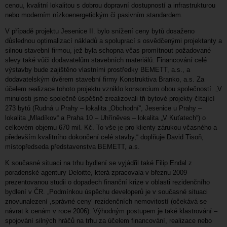
cenou, kvalitní lokalitou s dobrou dopravní dostupností a infrastrukturou
nebo moderním nízkoenergetickým či pasivním standardem.
V případě projektu Jesenice II. bylo snížení ceny bytů dosaženo
důslednou optimalizací nákladů a spoluprací s osvědčenými projektanty a
silnou stavební firmou, jež byla schopna včas promítnout požadované
slevy také vůči dodavatelům stavebních materiálů. Financování celé
výstavby bude zajištěno vlastními prostředky BEMETT, a.s., a
dodavatelským úvěrem stavební firmy Konstruktiva Branko, a.s. Za
účelem realizace tohoto projektu vzniklo konsorcium obou společností. „V
minulosti jsme společně úspěšně zrealizovali tři bytové projekty čítající
273 bytů (Rudná u Prahy – lokalita „Obchodní“, Jesenice u Prahy –
lokalita „Mladíkov“ a Praha 10 – Uhříněves – lokalita „V Kuťatech“) o
celkovém objemu 670 mil. Kč. To vše je pro klienty zárukou včasného a
především kvalitního dokončení celé stavby,“ doplňuje David Tisoň,
místopředseda představenstva BEMETT, a.s.
K současné situaci na trhu bydlení se vyjádřil také Filip Endal z
poradenské agentury Deloitte, která zpracovala v březnu 2009
prezentovanou studii o dopadech finanční krize v oblasti rezidenčního
bydlení v ČR. „Podmínkou úspěchu developerů je v současné situaci
znovunalezení ,správné ceny‘ rezidenčních nemovitostí (očekává se
návrat k cenám v roce 2006). Výhodným postupem je také klastrování –
spojování silných hráčů na trhu za účelem financování, realizace nebo